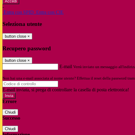
-
Entra con SPID
Entra con CIE
Seleziona utente
button close
×
Recupero password
button close
×
E-mail
Verrà inviato un messaggio all'indirizz
Non hai una e-mail associata al nome utente? Effettua il reset della password tram
E-mail inviata, si prega di controllare la casella di posta elettronica!
Errore
Chiudi
Successo
Chiudi
Informazione