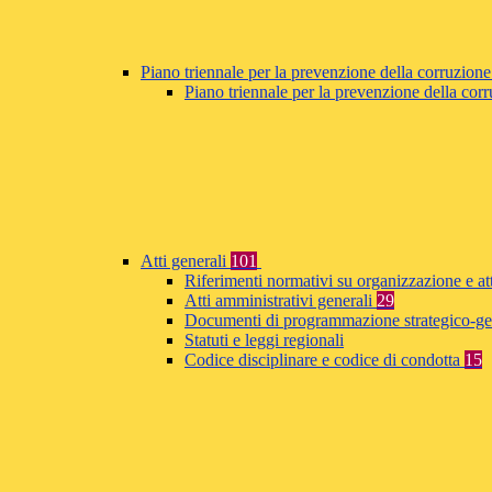
Piano triennale per la prevenzione della corruzione
Piano triennale per la prevenzione della co
Atti generali
101
Riferimenti normativi su organizzazione e at
Atti amministrativi generali
29
Documenti di programmazione strategico-ge
Statuti e leggi regionali
Codice disciplinare e codice di condotta
15