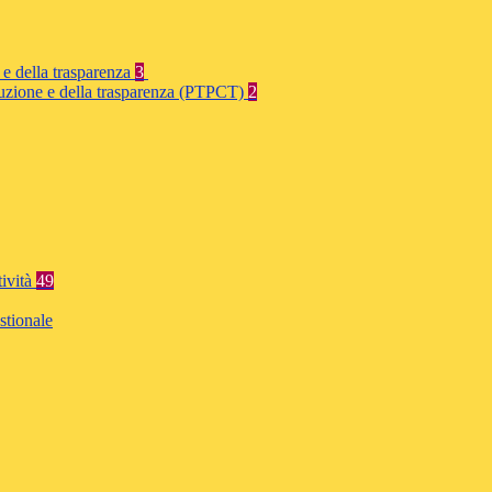
 e della trasparenza
3
rruzione e della trasparenza (PTPCT)
2
tività
49
stionale