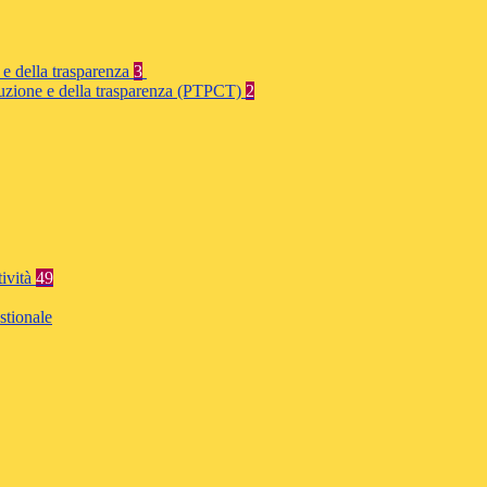
 e della trasparenza
3
rruzione e della trasparenza (PTPCT)
2
tività
49
stionale