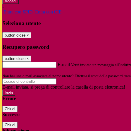
-
Entra con SPID
Entra con CIE
Seleziona utente
button close
×
Recupero password
button close
×
E-mail
Verrà inviato un messaggio all'indirizz
Non hai una e-mail associata al nome utente? Effettua il reset della password tram
E-mail inviata, si prega di controllare la casella di posta elettronica!
Errore
Chiudi
Successo
Chiudi
Informazione