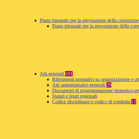
Piano triennale per la prevenzione della corruzione
Piano triennale per la prevenzione della co
Atti generali
101
Riferimenti normativi su organizzazione e at
Atti amministrativi generali
29
Documenti di programmazione strategico-ge
Statuti e leggi regionali
Codice disciplinare e codice di condotta
15