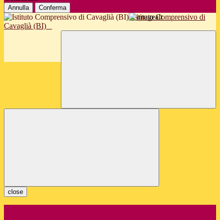
Annulla
Conferma
Istituto Comprensivo di
Cavaglià (BI)
close