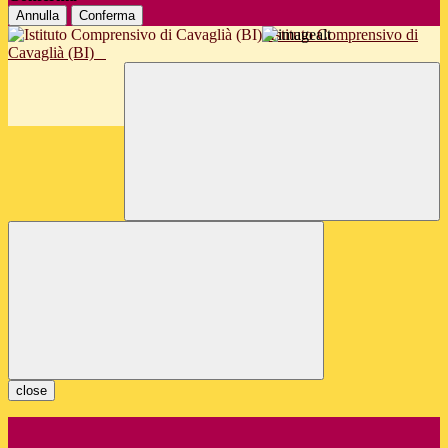
Annulla
Conferma
Istituto Comprensivo di
Cavaglià (BI)
close