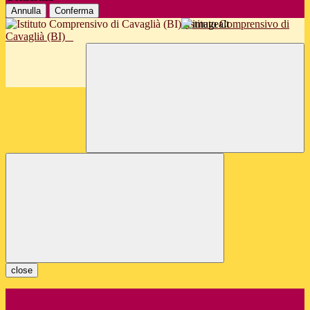
Annulla
Conferma
Istituto Comprensivo di
Cavaglià (BI)
close