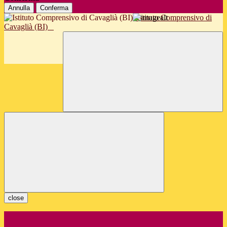
Annulla
Conferma
Istituto Comprensivo di
Cavaglià (BI)
close