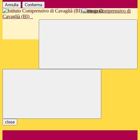
Annulla
Conferma
Istituto Comprensivo di
Cavaglià (BI)
close