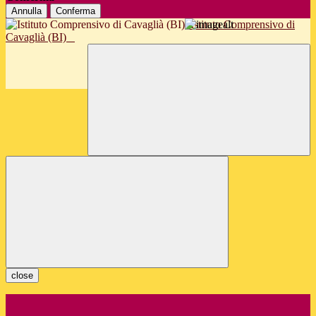
Annulla
Conferma
Istituto Comprensivo di
Cavaglià (BI)
close