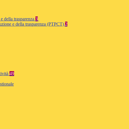
 e della trasparenza
3
rruzione e della trasparenza (PTPCT)
2
tività
49
stionale