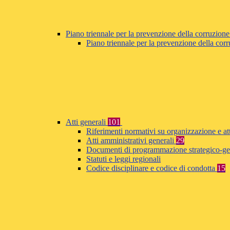
Piano triennale per la prevenzione della corruzione
Piano triennale per la prevenzione della co
Atti generali
101
Riferimenti normativi su organizzazione e at
Atti amministrativi generali
29
Documenti di programmazione strategico-ge
Statuti e leggi regionali
Codice disciplinare e codice di condotta
15