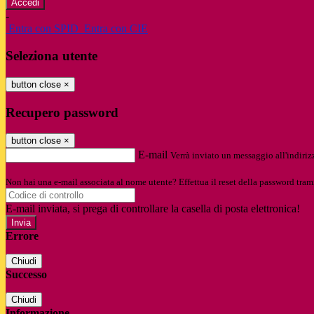
-
Entra con SPID
Entra con CIE
Seleziona utente
button close
×
Recupero password
button close
×
E-mail
Verrà inviato un messaggio all'indirizz
Non hai una e-mail associata al nome utente? Effettua il reset della password tram
E-mail inviata, si prega di controllare la casella di posta elettronica!
Errore
Chiudi
Successo
Chiudi
Informazione