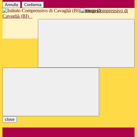
Annulla
Conferma
Istituto Comprensivo di
Cavaglià (BI)
close