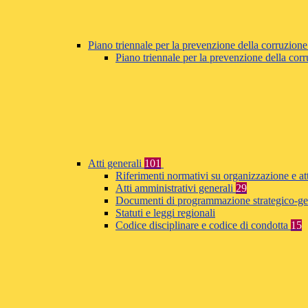
Piano triennale per la prevenzione della corruzione
Piano triennale per la prevenzione della co
Atti generali
101
Riferimenti normativi su organizzazione e at
Atti amministrativi generali
29
Documenti di programmazione strategico-ge
Statuti e leggi regionali
Codice disciplinare e codice di condotta
15