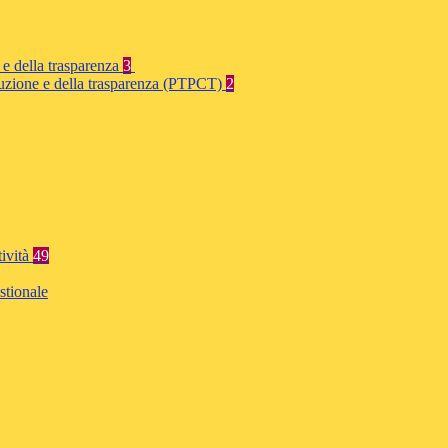
 e della trasparenza
3
rruzione e della trasparenza (PTPCT)
2
tività
49
stionale