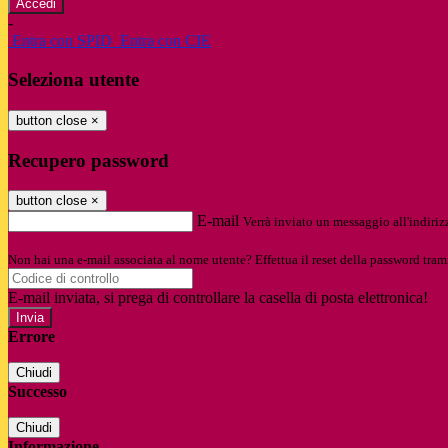
-
Entra con SPID
Entra con CIE
Seleziona utente
button close
×
Recupero password
button close
×
E-mail
Verrà inviato un messaggio all'indirizz
Non hai una e-mail associata al nome utente? Effettua il reset della password tram
E-mail inviata, si prega di controllare la casella di posta elettronica!
Errore
Chiudi
Successo
Chiudi
Informazione