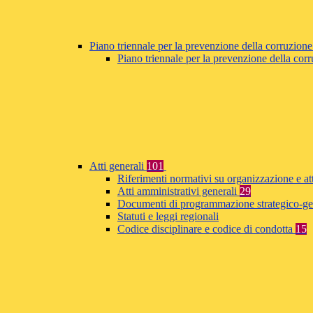
Piano triennale per la prevenzione della corruzione
Piano triennale per la prevenzione della co
Atti generali
101
Riferimenti normativi su organizzazione e at
Atti amministrativi generali
29
Documenti di programmazione strategico-ge
Statuti e leggi regionali
Codice disciplinare e codice di condotta
15