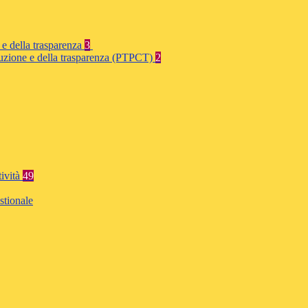
 e della trasparenza
3
rruzione e della trasparenza (PTPCT)
2
tività
49
stionale