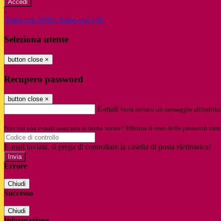
-
Entra con SPID
Entra con CIE
Seleziona utente
button close
×
Recupero password
button close
×
E-mail
Verrà inviato un messaggio all'indirizz
Non hai una e-mail associata al nome utente? Effettua il reset della password tram
E-mail inviata, si prega di controllare la casella di posta elettronica!
Errore
Chiudi
Successo
Chiudi
Informazione