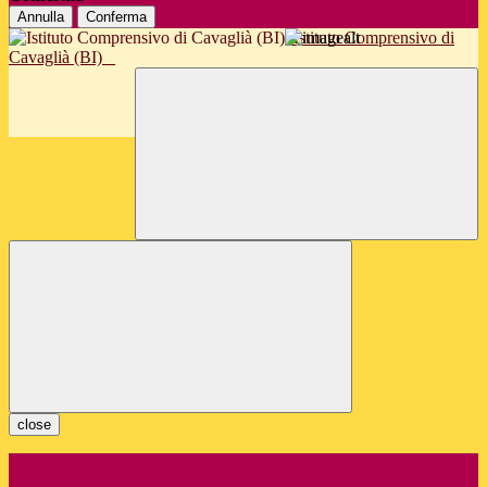
Annulla
Conferma
Istituto Comprensivo di
Cavaglià (BI)
close