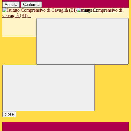
Annulla
Conferma
Istituto Comprensivo di
Cavaglià (BI)
close