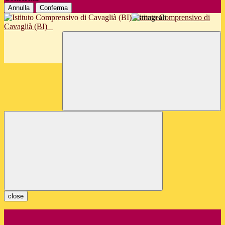
Annulla
Conferma
Istituto Comprensivo di
Cavaglià (BI)
close