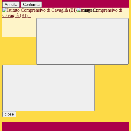
Annulla
Conferma
Istituto Comprensivo di
Cavaglià (BI)
close