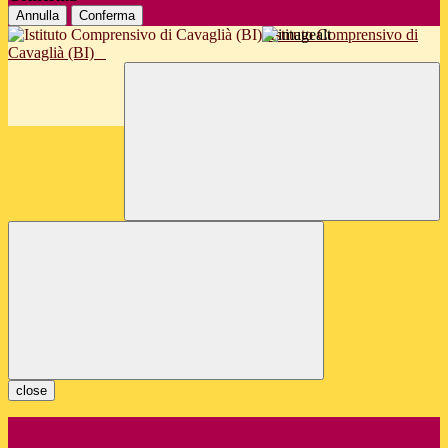
Annulla
Conferma
Istituto Comprensivo di
Cavaglià (BI)
close