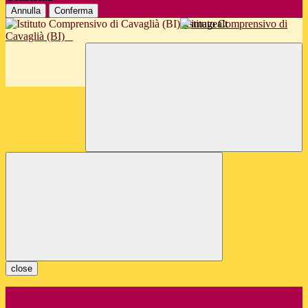
Annulla
Conferma
Istituto Comprensivo di
Cavaglià (BI)
close