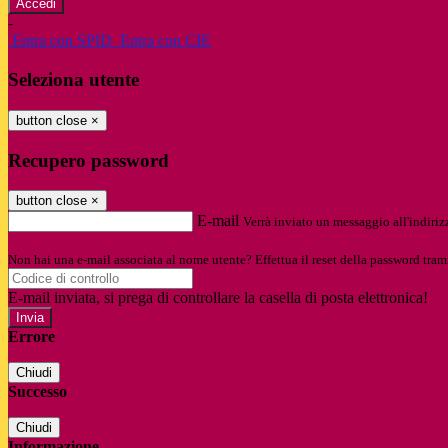
-
Entra con SPID
Entra con CIE
Seleziona utente
button close
×
Recupero password
button close
×
E-mail
Verrà inviato un messaggio all'indirizz
Non hai una e-mail associata al nome utente? Effettua il reset della password tram
E-mail inviata, si prega di controllare la casella di posta elettronica!
Errore
Chiudi
Successo
Chiudi
Informazione