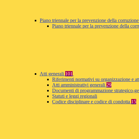
Piano triennale per la prevenzione della corruzione
Piano triennale per la prevenzione della co
Atti generali
101
Riferimenti normativi su organizzazione e at
Atti amministrativi generali
29
Documenti di programmazione strategico-ge
Statuti e leggi regionali
Codice disciplinare e codice di condotta
15