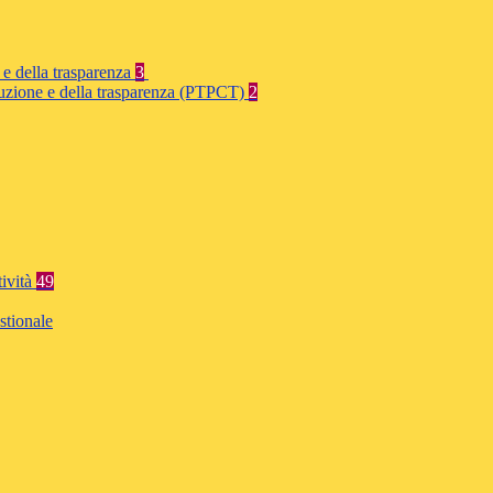
 e della trasparenza
3
rruzione e della trasparenza (PTPCT)
2
tività
49
stionale