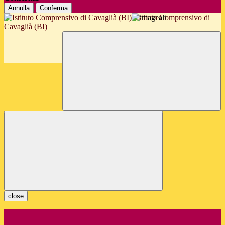
Annulla
Conferma
Istituto Comprensivo di
Cavaglià (BI)
close