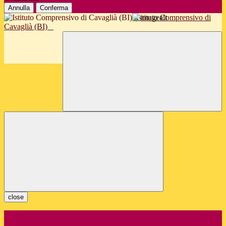
Annulla
Conferma
Istituto Comprensivo di
Cavaglià (BI)
close