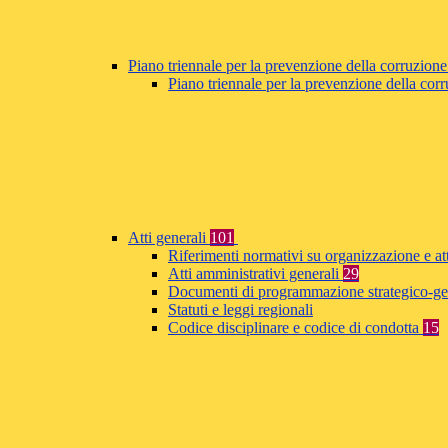
Piano triennale per la prevenzione della corruzione
Piano triennale per la prevenzione della co
Atti generali
101
Riferimenti normativi su organizzazione e at
Atti amministrativi generali
29
Documenti di programmazione strategico-ge
Statuti e leggi regionali
Codice disciplinare e codice di condotta
15