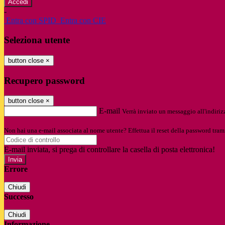
-
Entra con SPID
Entra con CIE
Seleziona utente
button close
×
Recupero password
button close
×
E-mail
Verrà inviato un messaggio all'indirizz
Non hai una e-mail associata al nome utente? Effettua il reset della password tram
E-mail inviata, si prega di controllare la casella di posta elettronica!
Errore
Chiudi
Successo
Chiudi
Informazione