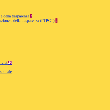
 e della trasparenza
3
rruzione e della trasparenza (PTPCT)
2
tività
49
stionale