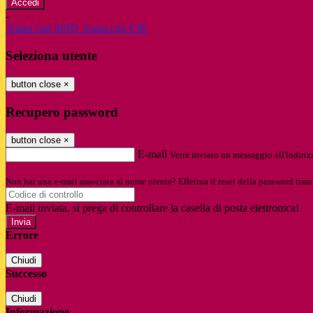
-
Entra con SPID
Entra con CIE
Seleziona utente
button close
×
Recupero password
button close
×
E-mail
Verrà inviato un messaggio all'indirizz
Non hai una e-mail associata al nome utente? Effettua il reset della password tram
E-mail inviata, si prega di controllare la casella di posta elettronica!
Errore
Chiudi
Successo
Chiudi
Informazione