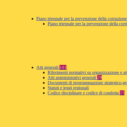
Piano triennale per la prevenzione della corruzione
Piano triennale per la prevenzione della co
Atti generali
101
Riferimenti normativi su organizzazione e at
Atti amministrativi generali
29
Documenti di programmazione strategico-ge
Statuti e leggi regionali
Codice disciplinare e codice di condotta
15