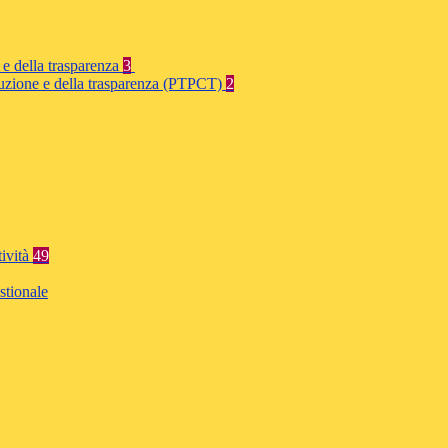
 e della trasparenza
3
rruzione e della trasparenza (PTPCT)
2
tività
49
stionale