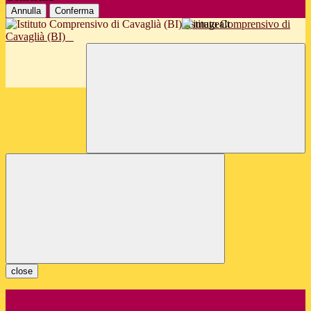
Annulla
Conferma
Istituto Comprensivo di
Cavaglià (BI)
close