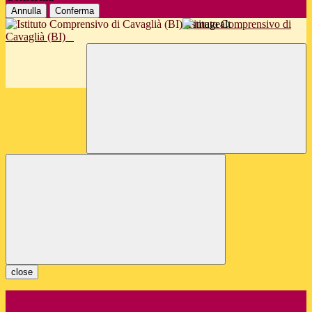
Annulla
Conferma
Istituto Comprensivo di
Cavaglià (BI)
close