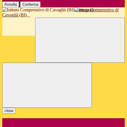
Annulla
Conferma
Istituto Comprensivo di
Cavaglià (BI)
close