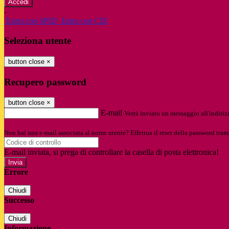
-
Entra con SPID
Entra con CIE
Seleziona utente
button close
×
Recupero password
button close
×
E-mail
Verrà inviato un messaggio all'indirizz
Non hai una e-mail associata al nome utente? Effettua il reset della password tram
E-mail inviata, si prega di controllare la casella di posta elettronica!
Errore
Chiudi
Successo
Chiudi
Informazione