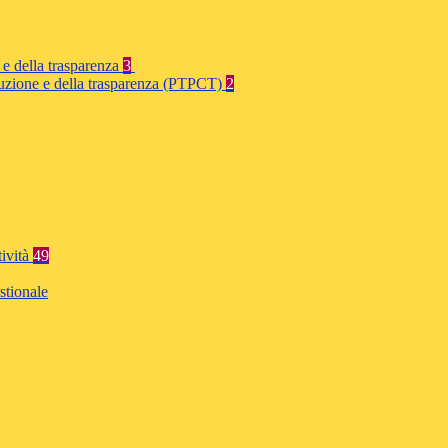
 e della trasparenza
3
rruzione e della trasparenza (PTPCT)
2
tività
49
stionale