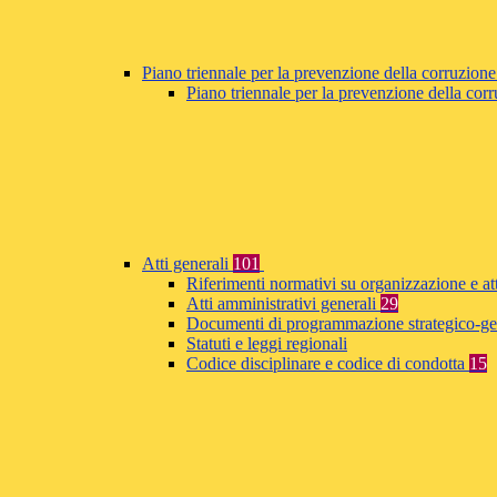
Piano triennale per la prevenzione della corruzione
Piano triennale per la prevenzione della co
Atti generali
101
Riferimenti normativi su organizzazione e at
Atti amministrativi generali
29
Documenti di programmazione strategico-ge
Statuti e leggi regionali
Codice disciplinare e codice di condotta
15