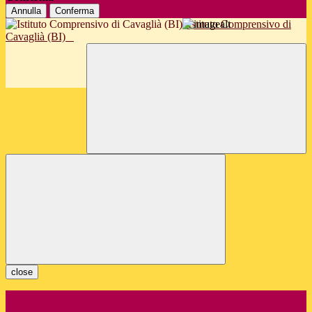
Annulla
Conferma
Istituto Comprensivo di
Cavaglià (BI)
close