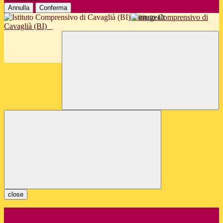
Annulla
Conferma
Istituto Comprensivo di
Cavaglià (BI)
close