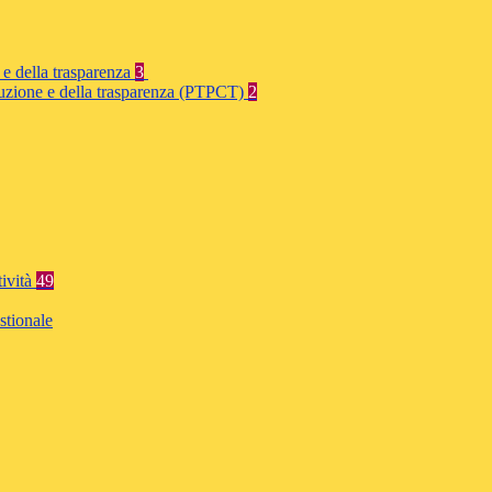
 e della trasparenza
3
rruzione e della trasparenza (PTPCT)
2
tività
49
stionale