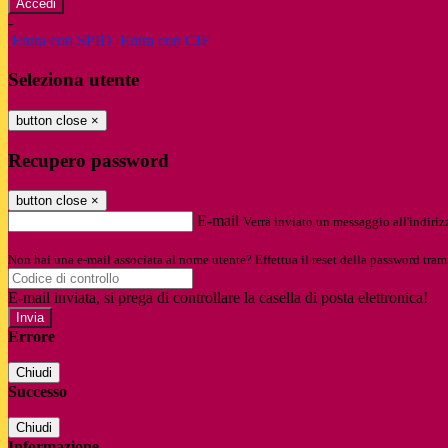
-
Entra con SPID
Entra con CIE
Seleziona utente
button close
×
Recupero password
button close
×
E-mail
Verrà inviato un messaggio all'indirizz
Non hai una e-mail associata al nome utente? Effettua il reset della password tram
E-mail inviata, si prega di controllare la casella di posta elettronica!
Errore
Chiudi
Successo
Chiudi
Informazione