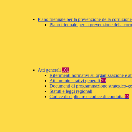
Piano triennale per la prevenzione della corruzione
Piano triennale per la prevenzione della co
Atti generali
101
Riferimenti normativi su organizzazione e at
Atti amministrativi generali
29
Documenti di programmazione strategico-ge
Statuti e leggi regionali
Codice disciplinare e codice di condotta
15