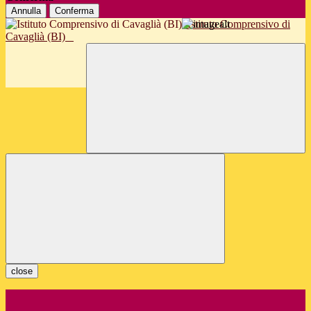
Annulla
Conferma
Istituto Comprensivo di
Cavaglià (BI)
close