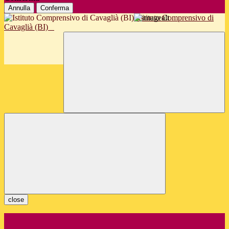
Annulla
Conferma
Istituto Comprensivo di
Cavaglià (BI)
close