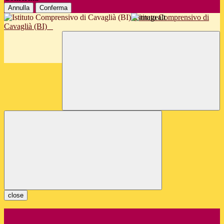
Annulla
Conferma
Istituto Comprensivo di
Cavaglià (BI)
close