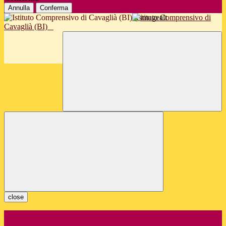
Annulla
Conferma
Istituto Comprensivo di
Cavaglià (BI)
close