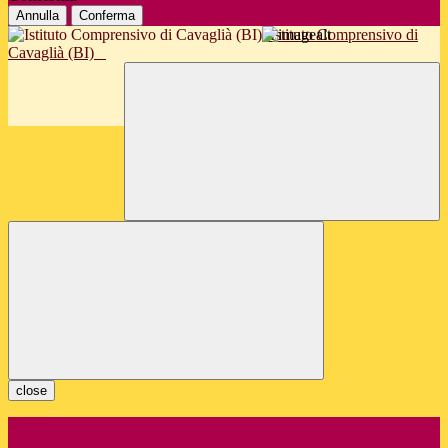
Annulla
Conferma
Istituto Comprensivo di
Cavaglià (BI)
close