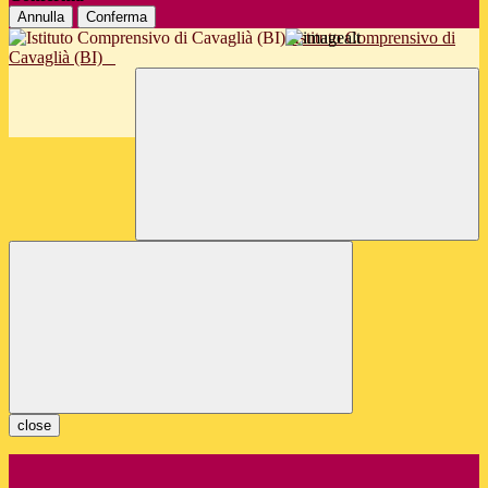
Annulla
Conferma
Istituto Comprensivo di
Cavaglià (BI)
close