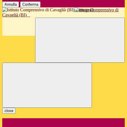
Annulla
Conferma
Istituto Comprensivo di
Cavaglià (BI)
close