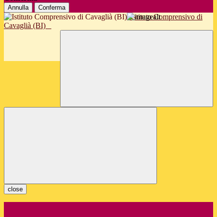
Annulla
Conferma
Istituto Comprensivo di
Cavaglià (BI)
close