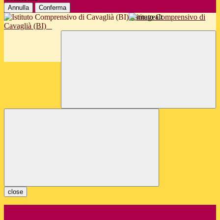
Annulla
Conferma
Istituto Comprensivo di
Cavaglià (BI)
close